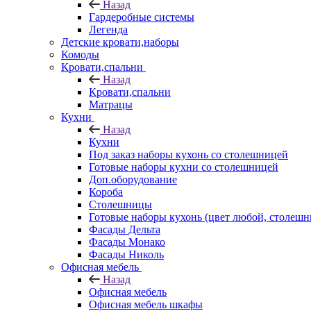
Назад
Гардеробные системы
Легенда
Детские кровати,наборы
Комоды
Кровати,спальни
Назад
Кровати,спальни
Матрацы
Кухни
Назад
Кухни
Под заказ наборы кухонь со столешницей
Готовые наборы кухни со столешницей
Доп.оборудование
Короба
Столешницы
Готовые наборы кухонь (цвет любой, столешни
Фасады Дельта
Фасады Монако
Фасады Николь
Офисная мебель
Назад
Офисная мебель
Офисная мебель шкафы