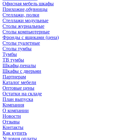
Офисная мебель шкафы
Прихожие,обувницы
Стеллажи, полки
Стеллажи модульные
Столы журнальные
Столы компьютерные
Фронды с ящиками (цена)
Столы туалетные
Столы тумбы
Тумбы
ТВ тумбы
Шкафы,пеналы
Шкафы с дверьми
Партнерам
Каталог мебели
Оптовые цены
Остатки на складе
План выпуска
Компания
О компании
Новости
Отзывы
Контакты
Как купить
Условия оплаты